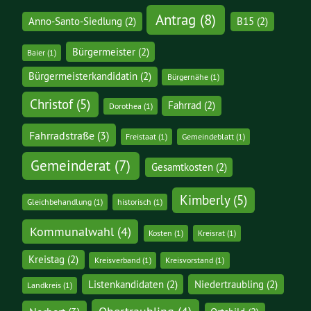
Antrag
(8)
Anno-Santo-Siedlung
(2)
B15
(2)
Bürgermeister
(2)
Baier
(1)
Bürgermeisterkandidatin
(2)
Bürgernähe
(1)
Christof
(5)
Fahrrad
(2)
Dorothea
(1)
Fahrradstraße
(3)
Freistaat
(1)
Gemeindeblatt
(1)
Gemeinderat
(7)
Gesamtkosten
(2)
Kimberly
(5)
Gleichbehandlung
(1)
historisch
(1)
Kommunalwahl
(4)
Kosten
(1)
Kreisrat
(1)
Kreistag
(2)
Kreisverband
(1)
Kreisvorstand
(1)
Listenkandidaten
(2)
Niedertraubling
(2)
Landkreis
(1)