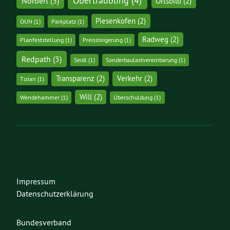
Obertraubling
(4)
Norbert
(3)
Ortsbild
(2)
Piesenkofen
(2)
OUN
(1)
Parkplatz
(1)
Radweg
(2)
Planfeststellung
(1)
Preissteigerung
(1)
Redpath
(3)
Seidl
(1)
Sonderbaulastvereinbarung
(1)
Transparenz
(2)
Verkehr
(2)
Tizian
(1)
Will
(2)
Wendehammer
(1)
Überschuldung
(1)
Impressum
Datenschutzerklärung
Bundesverband