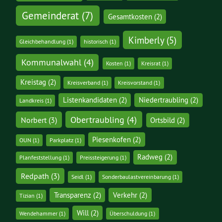
Gemeinderat
(7)
Gesamtkosten
(2)
Kimberly
(5)
Gleichbehandlung
(1)
historisch
(1)
Kommunalwahl
(4)
Kosten
(1)
Kreisrat
(1)
Kreistag
(2)
Kreisverband
(1)
Kreisvorstand
(1)
Listenkandidaten
(2)
Niedertraubling
(2)
Landkreis
(1)
Obertraubling
(4)
Norbert
(3)
Ortsbild
(2)
Piesenkofen
(2)
OUN
(1)
Parkplatz
(1)
Radweg
(2)
Planfeststellung
(1)
Preissteigerung
(1)
Redpath
(3)
Seidl
(1)
Sonderbaulastvereinbarung
(1)
Transparenz
(2)
Verkehr
(2)
Tizian
(1)
Will
(2)
Wendehammer
(1)
Überschuldung
(1)