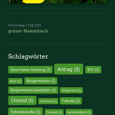
Donnerstag
27.08.2026
grüner Stammtisch
Schlagwörter
Antrag
(8)
Anno-Santo-Siedlung
(2)
B15
(2)
Bürgermeister
(2)
Baier
(1)
Bürgermeisterkandidatin
(2)
Bürgernähe
(1)
Christof
(5)
Fahrrad
(2)
Dorothea
(1)
Fahrradstraße
(3)
Freistaat
(1)
Gemeindeblatt
(1)