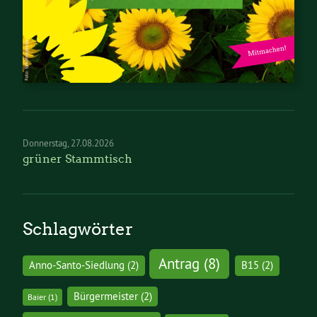
Donnerstag
27.08.2026
grüner Stammtisch
Schlagwörter
Antrag
(8)
Anno-Santo-Siedlung
(2)
B15
(2)
Bürgermeister
(2)
Baier
(1)