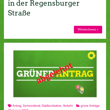
in der Regensburger
Straße
Weiterlesen »
Antrag
,
Gemeinderat
,
Städteinitiative
,
Verkehr
grüne Anträge