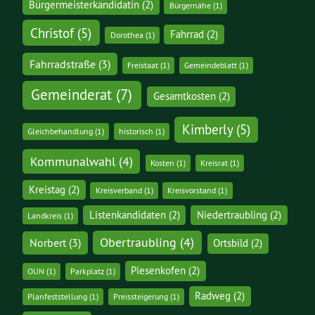
Bürgermeisterkandidatin
(2)
Bürgernähe
(1)
Christof
(5)
Fahrrad
(2)
Dorothea
(1)
Fahrradstraße
(3)
Freistaat
(1)
Gemeindeblatt
(1)
Gemeinderat
(7)
Gesamtkosten
(2)
Kimberly
(5)
Gleichbehandlung
(1)
historisch
(1)
Kommunalwahl
(4)
Kosten
(1)
Kreisrat
(1)
Kreistag
(2)
Kreisverband
(1)
Kreisvorstand
(1)
Listenkandidaten
(2)
Niedertraubling
(2)
Landkreis
(1)
Obertraubling
(4)
Norbert
(3)
Ortsbild
(2)
Piesenkofen
(2)
OUN
(1)
Parkplatz
(1)
Radweg
(2)
Planfeststellung
(1)
Preissteigerung
(1)