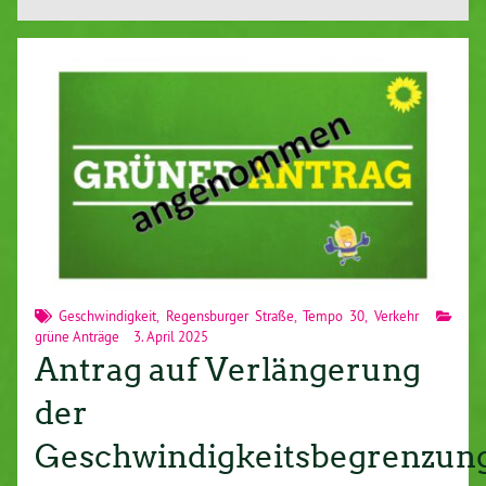
Geschwindigkeit
,
Regensburger Straße
,
Tempo 30
,
Verkehr
grüne Anträge
3. April 2025
Antrag auf Verlängerung
der
Geschwindigkeitsbegrenzun