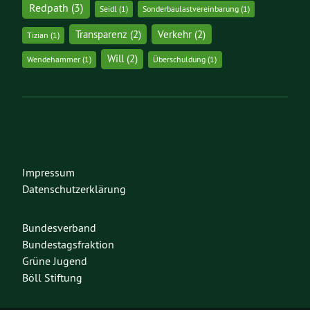
Redpath
(3)
Seidl
(1)
Sonderbaulastvereinbarung
(1)
Transparenz
(2)
Verkehr
(2)
Tizian
(1)
Will
(2)
Wendehammer
(1)
Überschuldung
(1)
Impressum
Datenschutzerklärung
Bundesverband
Bundestagsfraktion
Grüne Jugend
Böll Stiftung