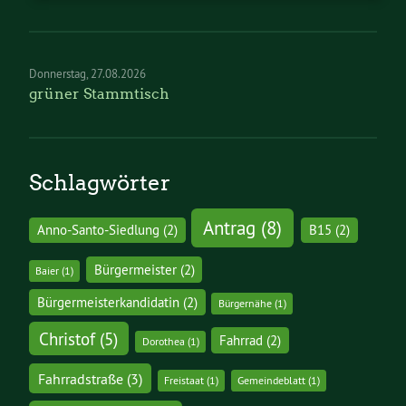
Donnerstag
27.08.2026
grüner Stammtisch
Schlagwörter
Antrag
(8)
Anno-Santo-Siedlung
(2)
B15
(2)
Bürgermeister
(2)
Baier
(1)
Bürgermeisterkandidatin
(2)
Bürgernähe
(1)
Christof
(5)
Fahrrad
(2)
Dorothea
(1)
Fahrradstraße
(3)
Freistaat
(1)
Gemeindeblatt
(1)