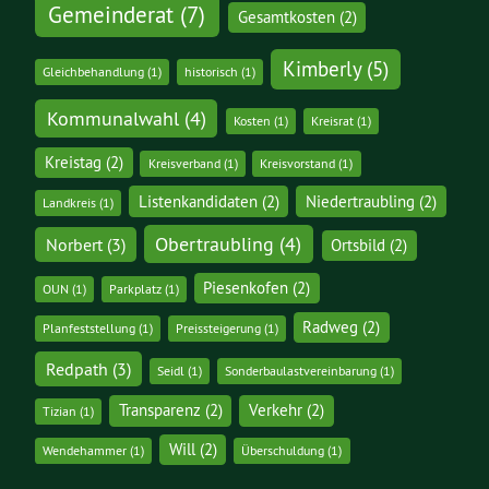
Gemeinderat
(7)
Gesamtkosten
(2)
Kimberly
(5)
Gleichbehandlung
(1)
historisch
(1)
Kommunalwahl
(4)
Kosten
(1)
Kreisrat
(1)
Kreistag
(2)
Kreisverband
(1)
Kreisvorstand
(1)
Listenkandidaten
(2)
Niedertraubling
(2)
Landkreis
(1)
Obertraubling
(4)
Norbert
(3)
Ortsbild
(2)
Piesenkofen
(2)
OUN
(1)
Parkplatz
(1)
Radweg
(2)
Planfeststellung
(1)
Preissteigerung
(1)
Redpath
(3)
Seidl
(1)
Sonderbaulastvereinbarung
(1)
Transparenz
(2)
Verkehr
(2)
Tizian
(1)
Will
(2)
Wendehammer
(1)
Überschuldung
(1)