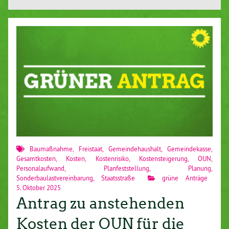
Baumaßnahme
,
Freistaat
,
Gemeindehaushalt
,
Gemeindekasse
,
Gesamtkosten
,
Kosten
,
Kostenrisiko
,
Kostensteigerung
,
OUN
,
Personalaufwand
,
Planfeststellung
,
Planung
,
Sonderbaulastvereinbarung
,
Staatsstraße
grüne Anträge
5. Oktober 2025
Antrag zu anstehenden
Kosten der OUN für die