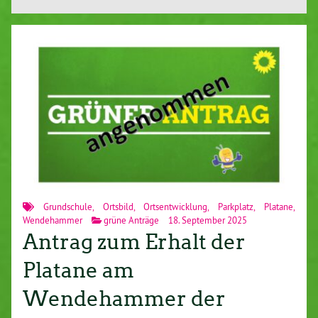
Grundschule
,
Ortsbild
,
Ortsentwicklung
,
Parkplatz
,
Platane
,
Wendehammer
grüne Anträge
18. September 2025
Antrag zum Erhalt der
Platane am
Wendehammer der