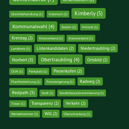
Kimberly
(5)
Gleichbehandlung
(1)
historisch
(1)
Kommunalwahl
(4)
Kosten
(1)
Kreisrat
(1)
Kreistag
(2)
Kreisverband
(1)
Kreisvorstand
(1)
Listenkandidaten
(2)
Niedertraubling
(2)
Landkreis
(1)
Obertraubling
(4)
Norbert
(3)
Ortsbild
(2)
Piesenkofen
(2)
OUN
(1)
Parkplatz
(1)
Radweg
(2)
Planfeststellung
(1)
Preissteigerung
(1)
Redpath
(3)
Seidl
(1)
Sonderbaulastvereinbarung
(1)
Transparenz
(2)
Verkehr
(2)
Tizian
(1)
Will
(2)
Wendehammer
(1)
Überschuldung
(1)