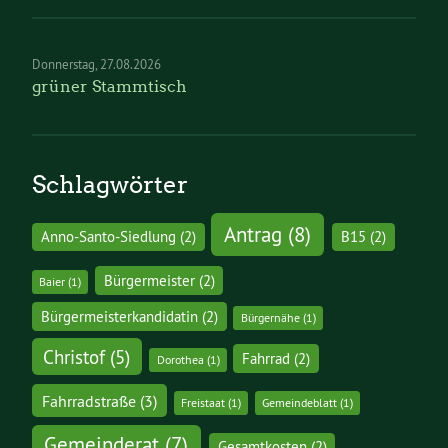
Donnerstag
27.08.2026
grüner Stammtisch
Schlagwörter
Antrag
(8)
Anno-Santo-Siedlung
(2)
B15
(2)
Bürgermeister
(2)
Baier
(1)
Bürgermeisterkandidatin
(2)
Bürgernähe
(1)
Christof
(5)
Fahrrad
(2)
Dorothea
(1)
Fahrradstraße
(3)
Freistaat
(1)
Gemeindeblatt
(1)
Gemeinderat
(7)
Gesamtkosten
(2)