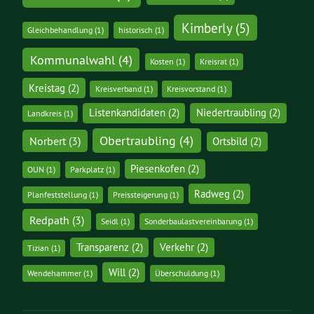
Kimberly
(5)
Gleichbehandlung
(1)
historisch
(1)
Kommunalwahl
(4)
Kosten
(1)
Kreisrat
(1)
Kreistag
(2)
Kreisverband
(1)
Kreisvorstand
(1)
Listenkandidaten
(2)
Niedertraubling
(2)
Landkreis
(1)
Obertraubling
(4)
Norbert
(3)
Ortsbild
(2)
Piesenkofen
(2)
OUN
(1)
Parkplatz
(1)
Radweg
(2)
Planfeststellung
(1)
Preissteigerung
(1)
Redpath
(3)
Seidl
(1)
Sonderbaulastvereinbarung
(1)
Transparenz
(2)
Verkehr
(2)
Tizian
(1)
Will
(2)
Wendehammer
(1)
Überschuldung
(1)