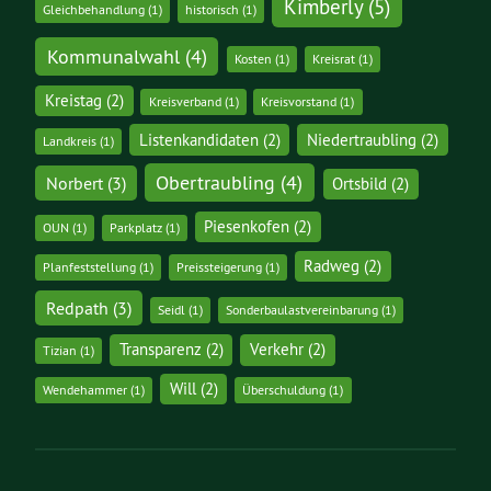
Kimberly
(5)
Gleichbehandlung
(1)
historisch
(1)
Kommunalwahl
(4)
Kosten
(1)
Kreisrat
(1)
Kreistag
(2)
Kreisverband
(1)
Kreisvorstand
(1)
Listenkandidaten
(2)
Niedertraubling
(2)
Landkreis
(1)
Obertraubling
(4)
Norbert
(3)
Ortsbild
(2)
Piesenkofen
(2)
OUN
(1)
Parkplatz
(1)
Radweg
(2)
Planfeststellung
(1)
Preissteigerung
(1)
Redpath
(3)
Seidl
(1)
Sonderbaulastvereinbarung
(1)
Transparenz
(2)
Verkehr
(2)
Tizian
(1)
Will
(2)
Wendehammer
(1)
Überschuldung
(1)