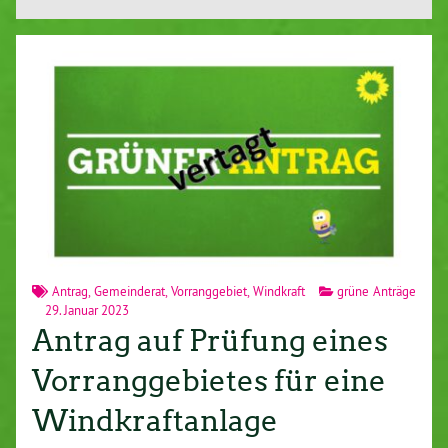
Antrag
,
Gemeinderat
,
Vorranggebiet
,
Windkraft
grüne Anträge
29. Januar 2023
Antrag auf Prüfung eines
Vorranggebietes für eine
Windkraftanlage