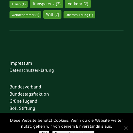
Transparenz
(2)
Verkehr
(2)
Tizian
(1)
Will
(2)
Wendehammer
(1)
Überschuldung
(1)
Impressum
Datenschutzerklärung
Bundesverband
Bundestagsfraktion
Grüne Jugend
Böll Stiftung
Diese Website benutzt Cookies. Wenn du die Website weiter
nutzt, gehen wir von deinem Einverständnis aus.
Diese Seite nutzt das freie Wordpress-Theme
Urwahl3000
. Erstellt mit
❤
von