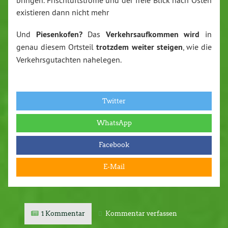
bringen. Frischluftströme und der freie Blick nach Osten
existieren dann nicht mehr
Und
Piesenkofen?
Das
Verkehrsaufkommen wird
in
genau diesem Ortsteil
trotzdem weiter steigen
, wie die
Verkehrsgutachten nahelegen.
Twitter
WhatsApp
Facebook
E-Mail
1 Kommentar
Kommentar verfassen