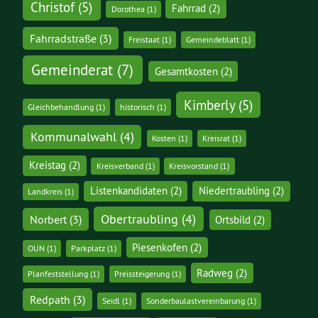
Christof
(5)
Fahrrad
(2)
Dorothea
(1)
Fahrradstraße
(3)
Freistaat
(1)
Gemeindeblatt
(1)
Gemeinderat
(7)
Gesamtkosten
(2)
Kimberly
(5)
Gleichbehandlung
(1)
historisch
(1)
Kommunalwahl
(4)
Kosten
(1)
Kreisrat
(1)
Kreistag
(2)
Kreisverband
(1)
Kreisvorstand
(1)
Listenkandidaten
(2)
Niedertraubling
(2)
Landkreis
(1)
Obertraubling
(4)
Norbert
(3)
Ortsbild
(2)
Piesenkofen
(2)
OUN
(1)
Parkplatz
(1)
Radweg
(2)
Planfeststellung
(1)
Preissteigerung
(1)
Redpath
(3)
Seidl
(1)
Sonderbaulastvereinbarung
(1)