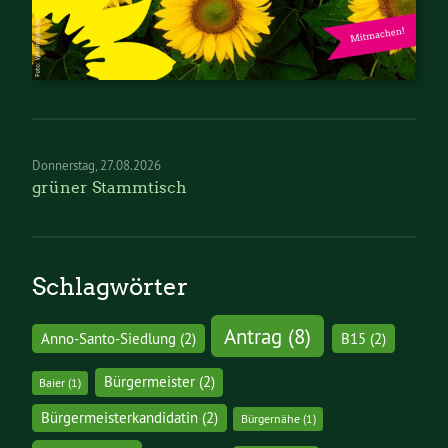
Donnerstag
27.08.2026
grüner Stammtisch
Schlagwörter
Antrag
(8)
Anno-Santo-Siedlung
(2)
B15
(2)
Bürgermeister
(2)
Baier
(1)
Bürgermeisterkandidatin
(2)
Bürgernähe
(1)