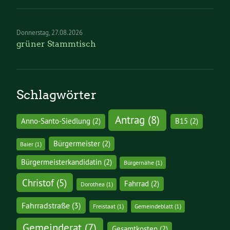
Donnerstag
27.08.2026
grüner Stammtisch
Schlagwörter
Antrag
(8)
Anno-Santo-Siedlung
(2)
B15
(2)
Bürgermeister
(2)
Baier
(1)
Bürgermeisterkandidatin
(2)
Bürgernähe
(1)
Christof
(5)
Fahrrad
(2)
Dorothea
(1)
Fahrradstraße
(3)
Freistaat
(1)
Gemeindeblatt
(1)
Gemeinderat
(7)
Gesamtkosten
(2)