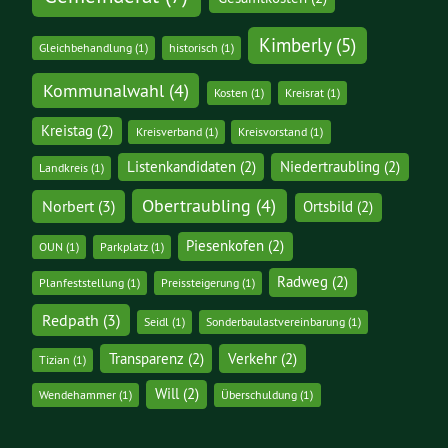
Kimberly
(5)
Gleichbehandlung
(1)
historisch
(1)
Kommunalwahl
(4)
Kosten
(1)
Kreisrat
(1)
Kreistag
(2)
Kreisverband
(1)
Kreisvorstand
(1)
Listenkandidaten
(2)
Niedertraubling
(2)
Landkreis
(1)
Obertraubling
(4)
Norbert
(3)
Ortsbild
(2)
Piesenkofen
(2)
OUN
(1)
Parkplatz
(1)
Radweg
(2)
Planfeststellung
(1)
Preissteigerung
(1)
Redpath
(3)
Seidl
(1)
Sonderbaulastvereinbarung
(1)
Transparenz
(2)
Verkehr
(2)
Tizian
(1)
Will
(2)
Wendehammer
(1)
Überschuldung
(1)